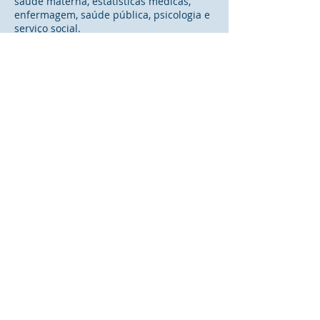
saúde materna, estatísticas médicas,
enfermagem, saúde pública, psicologia e
serviço social.
The University of Hong Kong, Hong
Kong
Dr Daniel YT Fong, Dr Janet YH Wong, Dr
Edmond PH Choi, Dr Mandy Ho, Dr Kris
Lok, Prof Chia-Chin Lin, Dr Jay Lee
University of British Columbia, Canada
Prof Marie Tarrant
East China University of Science and
Technology, Mainland China
Prof Wenjie Duan
Centro Escolar University, Philippines
Dr Josephine De Leon, Dr Elvira Urgel, Dr
Ceryl G. Sagun, Prof Anjanette S. De Leon
Wijaya Husada Health Institute,
Indonesia
Dr Devi Irawan