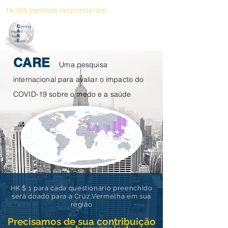
16,365 pessoas responderam
CARE
Uma pesquisa
internacional para avaliar o impacto do
COVID-19 sobre o medo e a saúde
HK $ 1 para cada questionário preenchido
será doado para a Cruz Vermelha em sua
região
Precisamos de sua contribuição