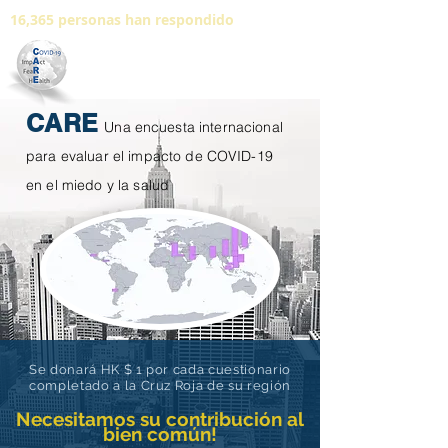
16,365 personas han respondido
CARE
Una encuesta internacional
para evaluar el impacto de COVID-19
en el miedo y la salud
Se donará HK $ 1 por cada cuestionario
completado a la Cruz Roja de su región
Necesitamos su contribución al
bien común!