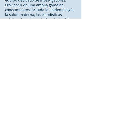
equipo dedicado de investigadores.
Provienen de una amplia gama de
conocimientos,incluida la epidemiología,
la salud materna, las estadísticas
médicas, la enfermería, la salud pública,
la psicología y el trabajo social.
The University of Hong Kong, Hong
Kong
Dr Daniel YT Fong, Dr Janet YH Wong, Dr
Edmond PH Choi, Dr Mandy Ho, Dr Kris
Lok, Prof Chia-Chin Lin, Dr Jay Lee
University of British Columbia, Canada
Prof Marie Tarrant
East China University of Science and
Technology, Mainland China
Prof Wenjie Duan
Centro Escolar University, Philippines
Dr Josephine De Leon, Dr Elvira Urgel, Dr
Ceryl G. Sagun, Prof Anjanette S. De Leon